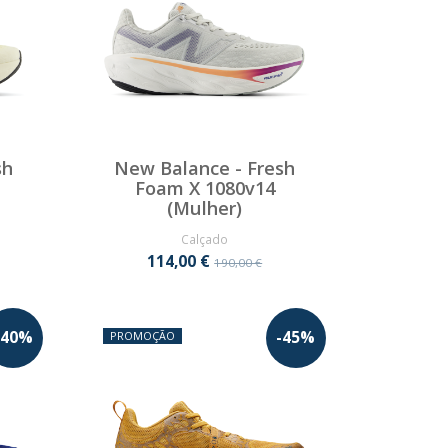
sh
New Balance - Fresh
Foam X 1080v14
(Mulher)
Calçado
114,00 €
190,00 €
40
%
-
45
%
PROMOÇÃO