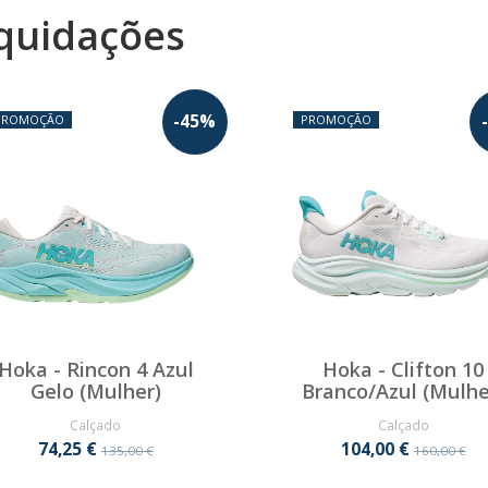
quidações
-
45
%
-
PROMOÇÃO
PROMOÇÃO
Hoka - Rincon 4 Azul
Hoka - Clifton 10
Gelo (Mulher)
Branco/Azul (Mulhe
Calçado
Calçado
74,25 €
104,00 €
135,00 €
160,00 €