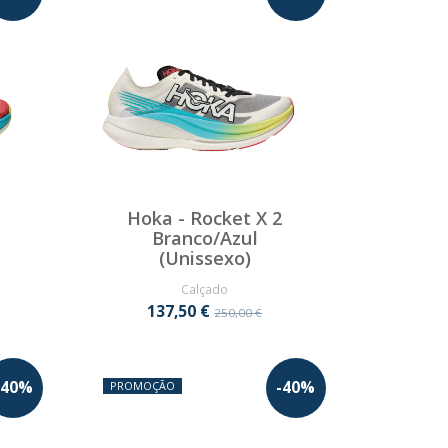
Hoka - Rocket X 2
Branco/Azul
(Unissexo)
Calçado
137,50 €
250,00 €
40
%
-
40
%
PROMOÇÃO