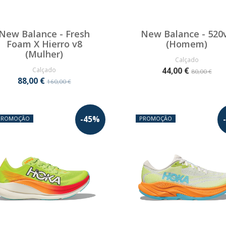
New Balance - Fresh
New Balance - 520
Foam X Hierro v8
(Homem)
(Mulher)
Calçado
Calçado
44,00 €
80,00 €
88,00 €
160,00 €
-
45
%
-
PROMOÇÃO
PROMOÇÃO