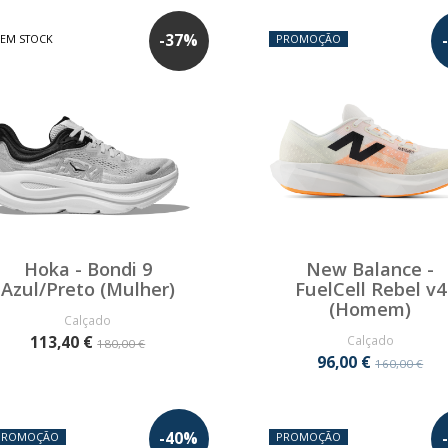
-
37
%
-
SEM STOCK
PROMOÇÃO
Hoka - Bondi 9
New Balance -
Azul/Preto (Mulher)
FuelCell Rebel v4
(Homem)
Calçado
113,40 €
Calçado
180,00 €
96,00 €
160,00 €
-
40
%
-
PROMOÇÃO
PROMOÇÃO