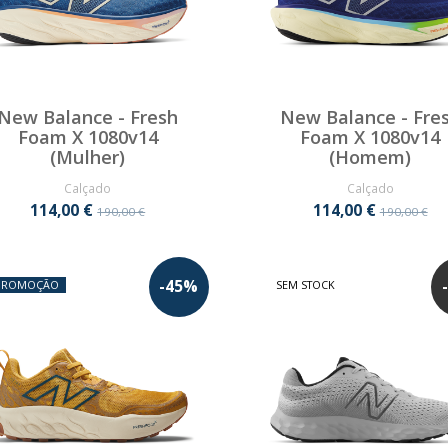
New Balance - Fresh
New Balance - Fre
Foam X 1080v14
Foam X 1080v14
(Mulher)
(Homem)
Calçado
Calçado
114,00 €
114,00 €
190,00 €
190,00 €
-
45
%
-
PROMOÇÃO
SEM STOCK