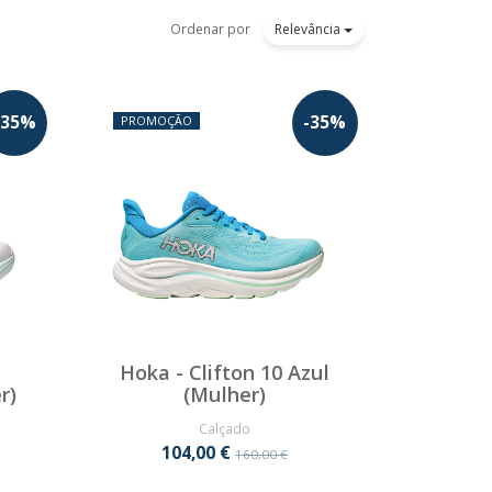
Ordenar por
Relevância
35
%
-
35
%
PROMOÇÃO
Hoka - Clifton 10 Azul
r)
(Mulher)
Calçado
104,00 €
160,00 €