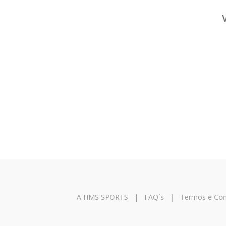
A HMS SPORTS
|
FAQ´s
|
Termos e Con