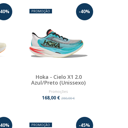
40
%
-
40
%
PROMOÇÃO
Hoka - Cielo X1 2.0
Azul/Preto (Unissexo)
Promoções
168,00 €
280,00 €
40
%
-
45
%
PROMOÇÃO