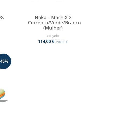
v8
Hoka - Mach X 2
Cinzento/Verde/Branco
(Mulher)
Calçado
114,00 €
190,00 €
45
%