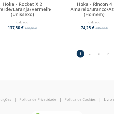
Hoka - Rocket X 2
Hoka - Rincon 4
Verde/Laranja/Vermelho
Amarelo/Branco/Az
(Unissexo)
(Homem)
Calçado
Calçado
137,50 €
74,25 €
250,00 €
135,00 €
1
2
3
>
dições
|
Política de Privacidade
|
Política de Cookies
|
Livro