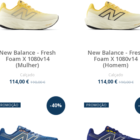
New Balance - Fresh
New Balance - Fre
Foam X 1080v14
Foam X 1080v14
(Mulher)
(Homem)
Calçado
Calçado
114,00 €
114,00 €
190,00 €
190,00 €
-
40
%
-
PROMOÇÃO
PROMOÇÃO