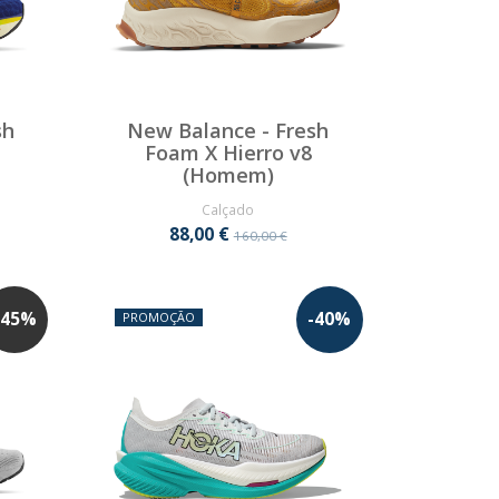
sh
New Balance - Fresh
Foam X Hierro v8
(Homem)
Calçado
88,00 €
160,00 €
45
%
-
40
%
PROMOÇÃO