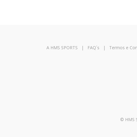
A HMS SPORTS
|
FAQ´s
|
Termos e Con
© HMS Sp